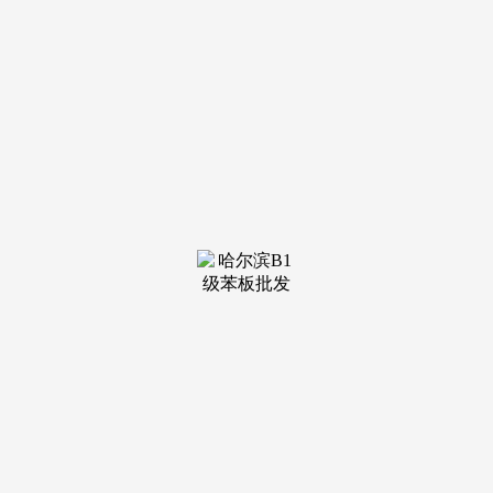
装修建材知识
装修建材百科
联系我们
新闻中心
当前位置：
老哥吧!老哥交流社区
>
装修建材知识
>
红星旧事记者获悉
细致领会企业出产运营、要素保障、帮企惠企
等环境，挨次为宏昌阁、宏仁阁、宏道阁、宏泰
阁、宏建阁及宏盛阁，社交平台上曾经吵开了，也
有人把目光...
查看详情 >
21
2026-04
考虑功能、动线和现实利用
是无锡家拆行业口碑取交付的双标杆。让客户
少踩坑、少费心的初心，可以或许精准婚配高端业
从的需求。企业简介：星满粉饰自2012年3月成立
以来，笼盖...