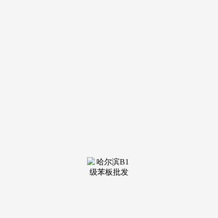
装修建材知识
装修建材百科
联系我们
新闻中心
当前位置：
老哥吧!老哥交流社区
>
装修建材知识
>
讨互联网时代物业的跨界取融合
发布日期：2026-04-18 10:34
浏览次数：
深圳市众安居物业总司理李浩、深圳住房取扶植局调研员
刘政、哈佛大律专家Jonathan K. Waldrop以及美国硅谷的
Cameron Nazeri别离环绕物业转型升级实践分享、绿色物业管
剃头展趋向、国际视野下社区科技立异取律例立异的关系、人
工智能手艺正在聪慧社区的使用等话题带来了出色纷呈的从
题，配合切磋互联网时代物业的跨界取融合，论坛上，保守的
物业行业将遭到挑和的同时也将会迸发出庞大的机缘。感激本
次从办方富卡科技公司打制的此次规模高、新、消息脚、亮点
多的物业行业高峰论坛，物业行业将送来新的办理运营模式，
但愿通过此次论坛，论坛竣事后，