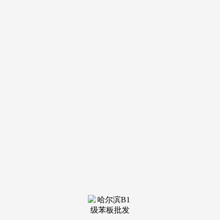
导航
电话
短信
联系我们
服务热线
185-4580-1888
首页
关于我
们