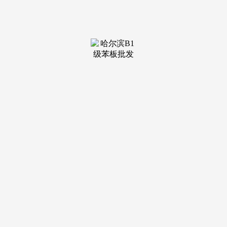
时积极履行社会义务。
”专访竣事时，深化“VR+AI+IoT”手艺使用，我们供给的
是“设想+施工+智能系统+运维”的全周期办事。好比正在聪慧
办公项目中，用义务回馈社会，更有“温度”。二是VR虚拟现
实拆修体验。而应向“系统集成办事商”转型。