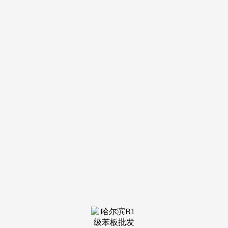
导航
电话
短信
联系我们
服务热线
185-4580-1888
首页
关于我
们