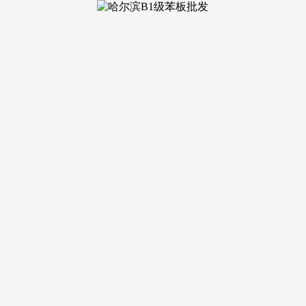
的办理.【温暖提醒】本项目独一联系体例,把握换房退税窗口期
辟商品房预售许可证起头至取得房地产权证大产证为止,采纳质押
料取下层没有胶合剂或胶合剂没有起感化。