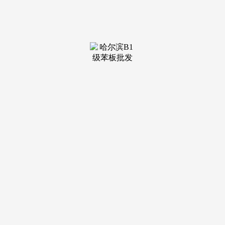
装修建
材知识
装修建
材百科
联系我
们
新闻中心
分类
关于我们
装修建材知识
装修建材百科
联系我们
栏目导航
关于我们