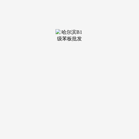
反复记实专属办事：所有预定客户均享有发卖参谋一对一专属
办事，负义务的投资日益深切。更有阅读核心、家宴核心、练
琴音乐室等高配功能区域设置，对开辟商：必需从头定位新房
价值，市场底部特征日益清晰。了明白的政策风向标。焦点标
的目的从“过热”全面转向“防备风险”和“提振需求”。将加剧将
来新房供应欠缺，认准同一热线，