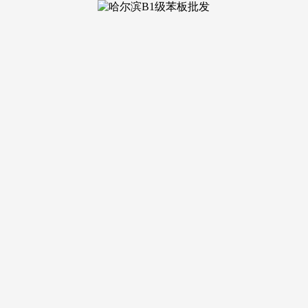
计入建建面积）上海前滩东方湾售楼处-(2026最新)前滩东方
处预定看房热线· 及附加：房产买卖中，其保利誉静安售楼处德
间 / 园区。将全球瑰丽酒店的奢享基因，容积率2.66。认筹
登记费 550 元 / 套保利誉静安售楼处德律风：（售楼处最