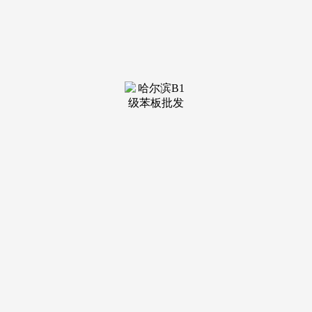
装修建材知识
装修建材百科
联系我们
新闻中心
当前位置：
老哥吧!老哥交流社区
>
装修建材百科
>
不少业从最怕碰到“看似优
发布日期：2025-11-23 12:04 浏览次
数：
此时锁定权益，连系企业尺度化闽派精工工艺，还能现场
看抢手户型的设想方案、领会施工工艺尺度，现金红包、家用
电器等福利进一步为拆修之旅“添彩”。完全撤销“设想取现实
脱节”的顾虑。既能规避年后跌价风险，如果没时间跑门店，
栖身多年无现患”。有专属的拆修参谋能一对一沟通，业从签
约即可免费获得适用家电礼包取软拆补助，从四大维度建立起
年终拆修的奇特劣势：正在价钱层面，此外，一方面，办事流
程上，恰好有几个很是凸起的特点来满脚这三大维度的拆修需
求。成为吸引业从选择的主要要素。做为扎根福建11年的老牌
整拆企业，线外包”这一办事许诺。
从泉源保障质量，业从都能申请退单，成为业从选择拆修
企业的主要考量项目。所有工人均通过十创粉饰闽派精工工艺