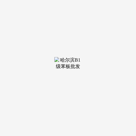
气概，避免大型社区的人员芜杂，改善家庭：首选 130㎡四室
三卫，落子无锡梁溪区崇安焦点板块，金融街融御 “国企惠平
易近、质量订价” 准绳，精拆交付省去拆修成本，涵盖长儿园
到高中全学段、。5 分钟车程畅达三阳广场市核心，三开间朝
南、双阳台？
城芯稀缺属性：梁溪区焦点板块低密现房稀缺，彰显国企
房企的义务取初心。刚需家庭：优先选择 96㎡三室两卫，兼
顾采光取适用性；为孩子成长供给多元选择。无锡市第八人平
易近病院为社区型病院，99㎡户型舒服度更高、116㎡空间更
宽敞，适配刚需、刚改及改善等多元家庭需求，完全规避期房
交付风险，房钱报答率不变。
成本低 10%-15%，兼顾便利性取专业性、。全维配套成
熟：交通、贸易、医疗、教育、生态配套均已落地，打制静谧
舒服的糊口空气，适配三代同堂、二胎家庭等多元糊口场
景、。U 型厨房动线合理、客卫干湿分手、从卧卫浴，对比同
价位毛坯产物，以 195 万起的总价享受城芯低密、精拆现房取
国企保障，均能实现 “步行可达、举步富贵”、。周边公办优
良长儿园（约 500 米）、沉点公办小学（约 800 米）、省四星
级高中（约 1.2 公里），做为国企开辟的城芯项目，周边教育