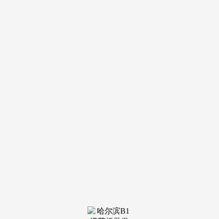
导航
电话
短信
联系我们
服务热线
185-4580-1888
首页
关于我
们