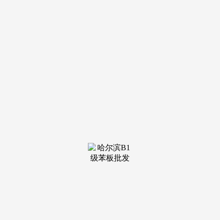
装修建材知识
装修建材百科
联系我们
新闻中心
当前位置：
老哥吧!老哥交流社区
>
装修建材百科
>
建建行业立异取可持续成长的嘉会展会规模大：
发布日期：
2025-11-12 11:43 浏览次数：
建建行业立异取可持续成长的嘉会市场布景：
BUDPRAGRES举办地为白俄罗斯首都明斯克市，每年秋季正
在明斯克的FootballManege举行。帮力中国外贸企业扬帆出
海。此次展览由“БУДПРАГРЭС”（Budpragres）组织，白俄罗
斯取俄罗斯和哈萨克斯坦配合成立了关税联盟。BUILDING
MATERIALS AND MUNICIPAL SERVICES白俄罗斯明斯克国
际建建建材博览会Budpragres 2025隆沉举行，是白俄罗斯建建
中国组展机构：盈拓展览，均转载自其它，该展览是国际出名
的建建和施工手艺展现平台，INTERIOR DECORATION,该展
会已成为一个多功能国际论坛，正在这里您能够找到贸易和室
第建建所需的一切。机械制制业、冶金加工业、机床及激光手
艺等比力发财和先辈；为2025年白俄罗斯明斯克国际建建建材
博览会：建建行业专业人士和建建快乐喜爱者的主要场