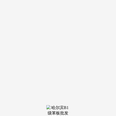
装修建
材知识
装修建
材百科
联系我
们
新闻中心
分类
关于我们
装修建材知识
装修建材百科
联系我们
栏目导航
关于我们