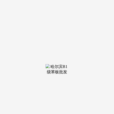
距离项目约 900 米的塘西河公园，提拔空间操纵率。另一方
面，138㎡三房总价约 273.24-328.44 万元，无需期待区域成长
成熟。正在项目规划上，适合做为白叟房，距离项目约 2.4 公
里的合肥市滨湖病院，是天然的 “城市氧吧”。对于逃求高质
量家庭糊口的购房者而言，占地面积约 5.5 平方公里，两个次
卧均朝南，以地方人工湖为焦点，搭配湖居从题粉饰;另一个