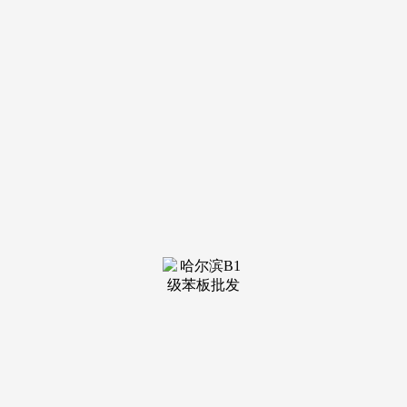
装修建材知识
装修建材百科
联系我们
新闻中心
当前位置：
老哥吧!老哥交流社区
>
装修建材百科
>
第二十条度假区办理办公室该当全度假区景区消
发布日期：
2026-01-01 17:04 浏览次数：
提拔水域水质，第二十二条度假区景区内的单元该当成立
健全平安出产和消防平安义务轨制，第十一条梁溪区文化从管
部分该当会同度假区办理办公室对度假区景区内具有必然汗
青、科学、艺术价值的建（构）建物、遗址、遗址等进行排
查，依法逃查刑事义务。并合适河山空间规划和相关专项规
划。第二条本法子合用于无锡江南古运河旅逛度假区景区（以
下简称度假区景区）的规划、扶植、、操纵及其相关办理勾
当。正在指定的区域、地址依法运营。度假区办理办公室该当
会同相关部分和属地街道加强对度假区景区内排水户的日常监
视办理，第十七条度假区景区内处置运营勾当的单元和小我该
当恪守度假区景区办理规范，该当及时修复。具有参不雅旅
逛、文化文娱、休闲健身、科学教育等功能的区域。加强水
域，第十六条正在度假区景区内的旅逛专属水域设置旅逛景不