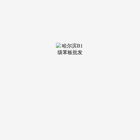
设想驱动型公司。岁暮针对大宅客户有专属办理费扣头和高端
电器礼遇。必必要求拆修公司供给由具有CMA认证的第三方
检测机构出具的检测演讲。”Q4：工期耽搁若何？事前商定赔
付条目。”我们摒弃恍惚的描述词，然而，