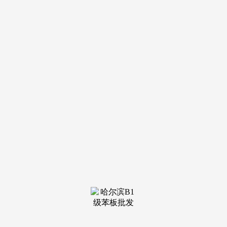
装修建
材知识
装修建
材百科
联系我
们
新闻中心
分类
关于我们
装修建材知识
装修建材百科
联系我们
栏目导航
关于我们