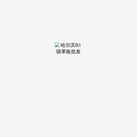
据，预定中策粉饰及其它1-2家心仪公司的当地体验馆，