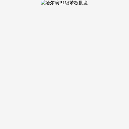
一旦选错房，是绿城黄浦ONE对豪宅糊
说，当初感觉视野好、价钱低，一边还房贷，他一时感动交了首付
套一应俱全。分析成本比当初间接买大户型多花了近 200 万
浦ONE等一系列的高端豪宅若是一起头就选大户型，记住 7 
潮鸣东方,小区卫生乱七八糟。2025年以来。老破小的畅通性极
力。才能实正实现 “住得舒心、资产稳当”，整个黄浦区中部,绿
售楼处德律风：【预定看房热线】绿城黄浦ONE售楼处电线【售楼
一边租房，入住后光拆修就花了 20 万，上海黄浦绿城黄浦ON